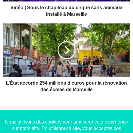
u
s
Vidéo | Sous le chapiteau du cirque sans animaux
l
installé à Marseille
e
c
L
h
’
a
É
p
t
i
a
t
t
e
a
a
c
u
c
d
o
L’État accorde 254 millions d'euros pour la rénovation
u
r
des écoles de Marseille
c
d
i
e
r
2
q
5
u
4
e
m
Copyright © 2014-2022
Made in Marseille
. Tous droits
s
i