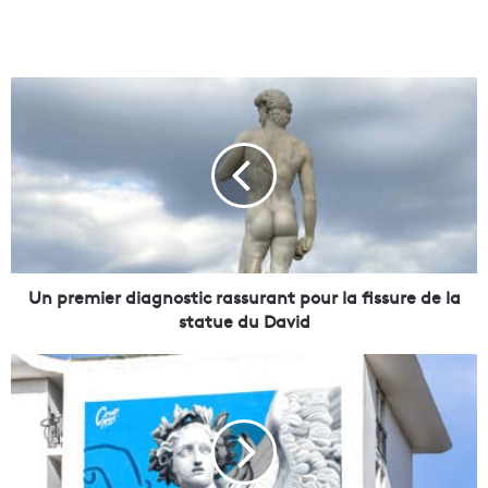
U
n
p
r
e
m
i
e
r
d
Un premier diagnostic rassurant pour la fissure de la
i
statue du David
a
g
C
n
ô
o
t
s
e
t
d
i
’