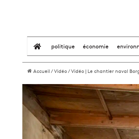
élément de menu
politique
économie
environ
Accueil
/
Vidéo
/
Vidéo | Le chantier naval Borg