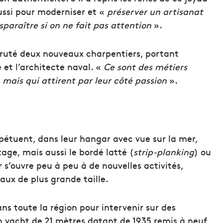
ussi pour
moderniser et «
préserver un artisanat
isparaître si on ne fait pas attention
».
ecruté deux nouveaux charpentiers, portant
 et l’architecte naval. «
Ce sont des
métiers
é, mais qui attirent par leur côté passion
».
rpétuent, dans leur hangar avec vue sur la mer,
ge, mais aussi le bordé latté (
strip-planking
) ou
 s’ouvre peu à peu à de nouvelles activités,
aux de plus grande taille
.
ns toute la région pour intervenir sur des
’un yacht de 21 mètres datant de 1935
remis à neuf