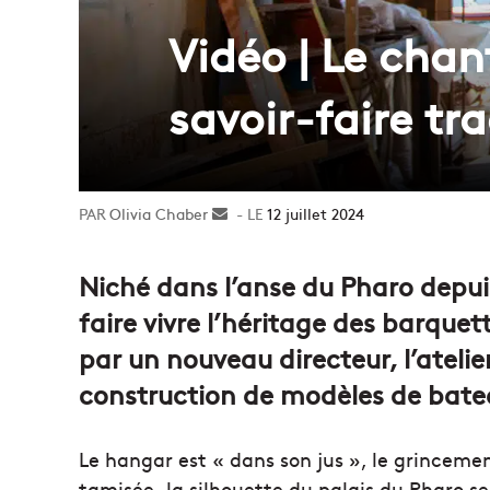
Vidéo | Le chan
savoir-faire tr
Olivia Chaber
Envoyer
12 juillet 2024
un
courriel
Niché dans l’anse du Pharo depui
faire vivre l’héritage des barquett
par un nouveau directeur, l’atelie
construction de modèles de batea
Le hangar est
«
dans son jus
», le grinceme
tamisée,
la silhouette du palais du Pharo s