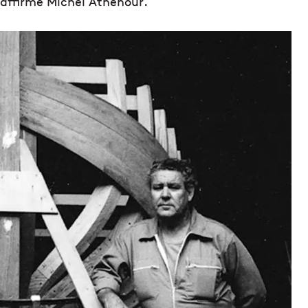
 affirme Michel Athénour
.