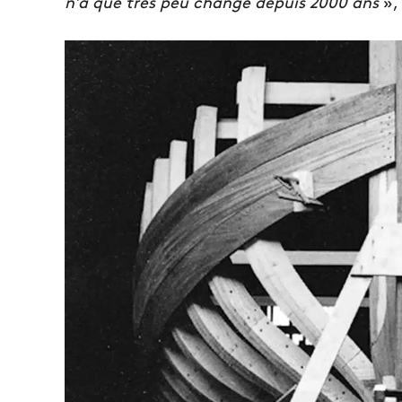
n’a que très peu changé depuis 2000 ans
»,