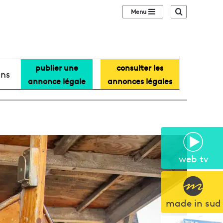
Sidebar (barre lat
Recherche
publier une
consulter les
ans
annonce légale
annonces légales
web tv
made in sud