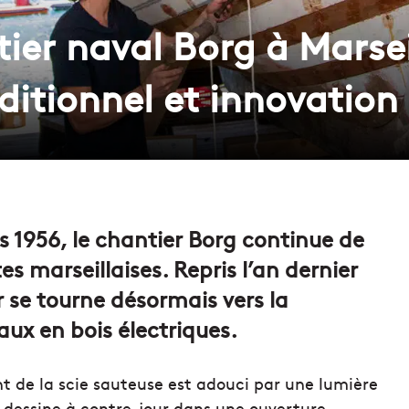
tier naval Borg à Marsei
aditionnel et innovation
s 1956, le chantier Borg continue de
es marseillaises. Repris l’an dernier
r se tourne désormais vers la
ux en bois électriques.
nt de la scie sauteuse est adouci par une lumière
e dessine à contre-jour dans
une ouverture