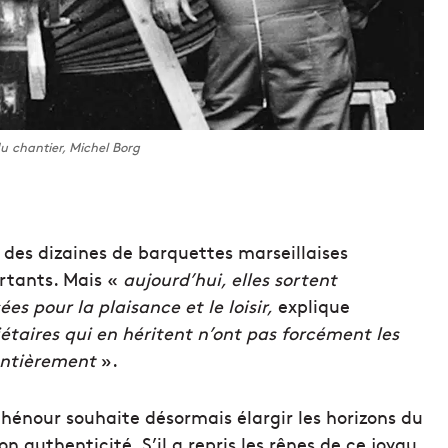
u chantier, Michel Borg
r des dizaines de barquettes marseillaises
rtants. Mais «
aujourd’hui, elles sortent
sées pour la plaisance et le loisir,
explique
taires qui en héritent n’ont pas forcément les
 entièrement
».
hénour souhaite désormais élargir les horizons du
 authenticité. S’il a repris les rênes de ce joyau