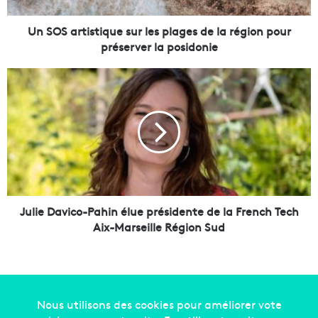
i
s
Un SOS artistique sur les plages de la région pour
t
préserver la posidonie
i
q
J
u
u
e
l
s
i
u
e
r
D
l
a
e
v
s
i
p
c
Julie Davico-Pahin élue présidente de la French Tech
l
o
Aix-Marseille Région Sud
a
-
g
P
e
a
s
h
d
i
e
n
Copyright © 2014-2022
Made in Marseille
. Tous droits