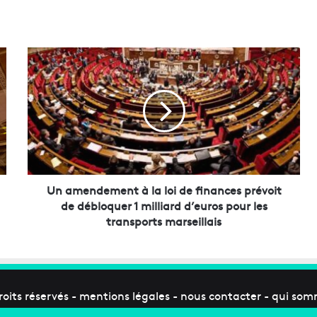
U
n
a
m
e
n
d
e
m
e
Un amendement à la loi de finances prévoit
n
de débloquer 1 milliard d’euros pour les
t
transports marseillais
à
l
a
l
o
roits réservés -
mentions légales
-
nous contacter
-
qui som
i