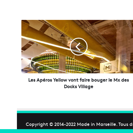
L
e
s
A
p
é
r
o
s
Y
Les Apéros Yellow vont faire bouger le Mx des
e
Docks Village
l
l
o
w
v
o
Copyright © 2014-2022
Made in Marseille
. Tous d
n