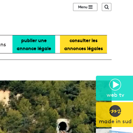
Sidebar (barre lat
Recherche
publier une
consulter les
ans
annonce légale
annonces légales
web tv
made in sud