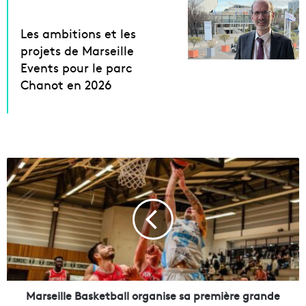
Les ambitions et les
projets de Marseille
Events pour le parc
Chanot en 2026
M
a
r
s
e
i
l
l
e
B
Marseille Basketball organise sa première grande