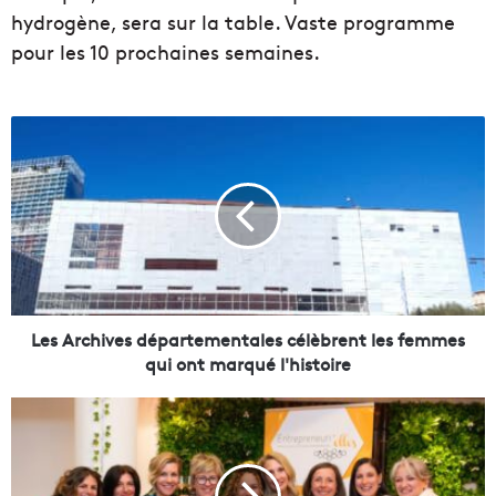
hydrogène, sera sur la table. Vaste programme
pour les 10 prochaines semaines.
L
e
s
A
r
c
h
i
v
e
Les Archives départementales célèbrent les femmes
s
qui ont marqué l'histoire
d
é
E
p
n
a
t
r
r