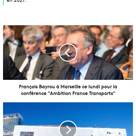
F
r
a
n
ç
o
i
s
B
a
François Bayrou à Marseille ce lundi pour la
y
conférence "Ambition France Transports"
r
o
L
u
e
à
s
M
A
a
r