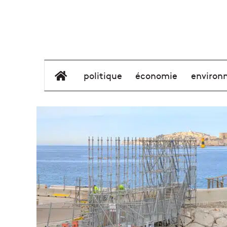
élément de menu
politique
économie
environ