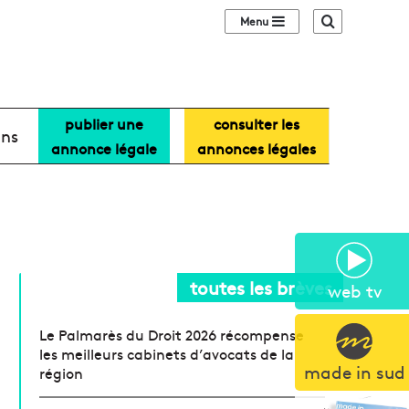
Sidebar (barre lat
Recherche
publier une
consulter les
ans
annonce légale
annonces légales
toutes les brèves
web tv
Le Palmarès du Droit 2026 récompense
les meilleurs cabinets d’avocats de la
made in sud
région