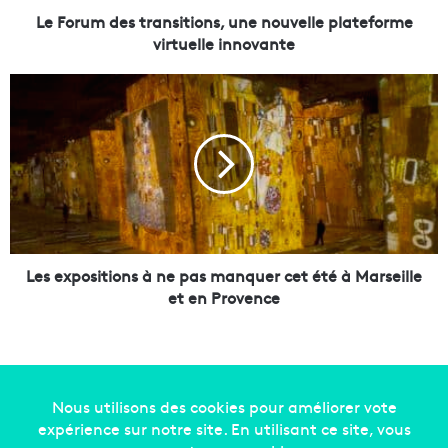
s
Le Forum des transitions, une nouvelle plateforme
t
virtuelle innovante
r
a
L
n
e
s
s
i
e
t
x
i
p
o
o
n
s
s
i
,
t
Les expositions à ne pas manquer cet été à Marseille
u
i
et en Provence
n
o
e
n
n
s
o
à
u
n
v
e
Copyright © 2014-2022
Made in Marseille
. Tous droits
e
p