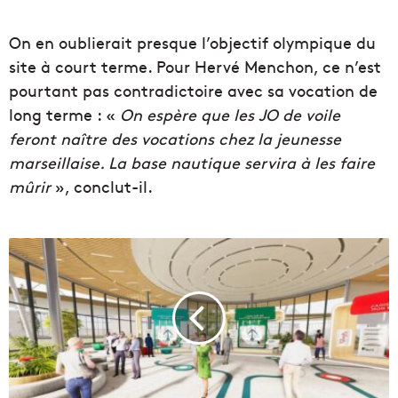
On en oublierait presque l’objectif olympique du
site à court terme. Pour Hervé Menchon, ce n’est
pourtant pas contradictoire avec sa vocation de
long terme : «
On espère que les JO de voile
feront naître des vocations chez la jeunesse
marseillaise. La base nautique servira à les faire
mûrir
», conclut-il.
L
e
F
o
r
u
m
d
e