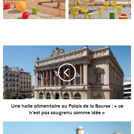
U
n
e
h
a
l
l
e
a
l
Une halle alimentaire au Palais de la Bourse : « ce
i
n’est pas saugrenu comme idée »
m
e
S
n
B