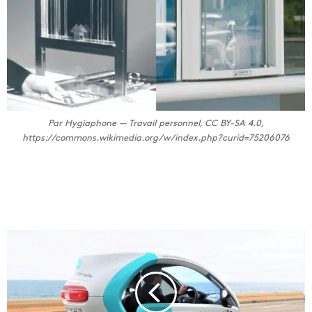
Par Hygiaphone — Travail personnel, CC BY-SA 4.0,
https://commons.wikimedia.org/w/index.php?curid=75206076
G
r
a
t
u
i