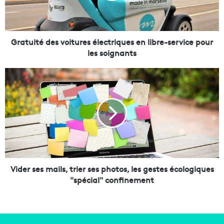
t
é
d
e
Gratuité des voitures électriques en libre-service pour
s
les soignants
v
o
V
i
i
t
d
u
e
r
r
e
s
s
e
é
s
l
m
e
a
Vider ses mails, trier ses photos, les gestes écologiques
c
i
"spécial" confinement
t
l
r
s
i
,
q
t