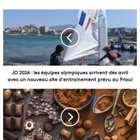
J
O
2
0
2
4
:
l
e
s
JO 2024 : les équipes olympiques arrivent dès avril
é
avec un nouveau site d'entrainement prévu au Frioul
q
u
L
i
e
p
s
e
a
s
l
o
o
l
n
y
d