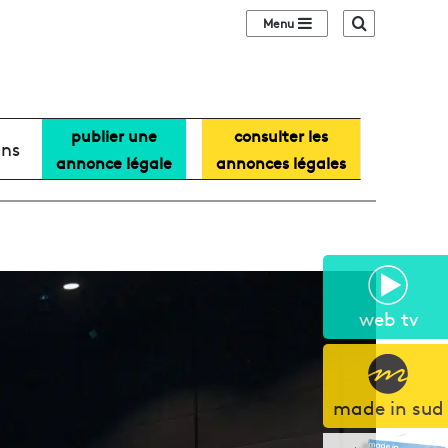
Sidebar (barre lat
Recherche
publier une
consulter les
ans
annonce légale
annonces légales
web tv
made in sud