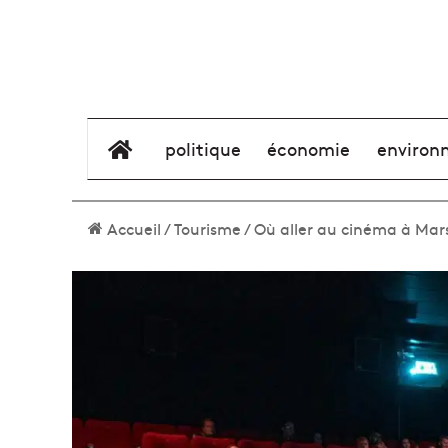
élément de menu
politique
économie
environ
Accueil
/
Tourisme
/
Où aller au cinéma à Marse