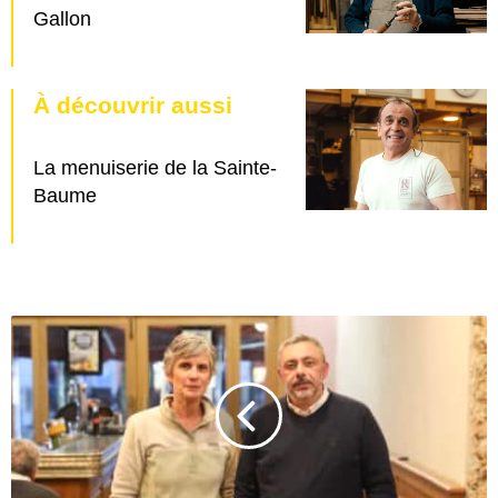
Gallon
À découvrir aussi
La menuiserie de la Sainte-
Baume
M
u
n
i
c
i
p
a