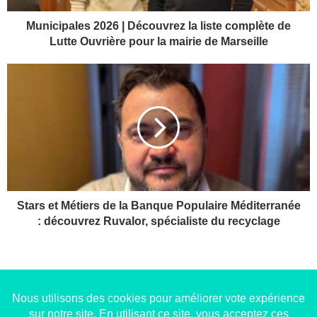
l
e
Municipales 2026 | Découvrez la liste complète de
s
Lutte Ouvrière pour la mairie de Marseille
2
0
S
2
t
6
a
|
r
D
s
é
e
c
t
o
M
u
é
v
t
Stars et Métiers de la Banque Populaire Méditerranée
r
i
: découvrez Ruvalor, spécialiste du recyclage
e
e
z
r
l
s
a
d
l
e
i
l
Copyright © 2014-2022
Made in Marseille
. Tous droits