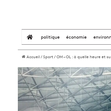
élément de menu
politique
économie
environ
Accueil
/
Sport
/
OM – OL : à quelle heure et su