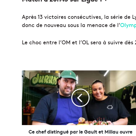
Après 13 victoires consécutives, la série de 
donc de nouveau sous la menace de l’
Olymp
Le choc entre l’OM et l’OL sera à suivre dès
C
e
c
h
e
f
d
i
s
t
Ce chef distingué par le Gault et Millau ouvre