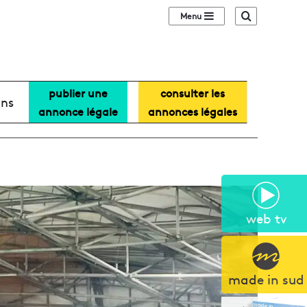
Sidebar (barre lat
Recherche
publier une
consulter les
ans
annonce légale
annonces légales
web tv
made in sud