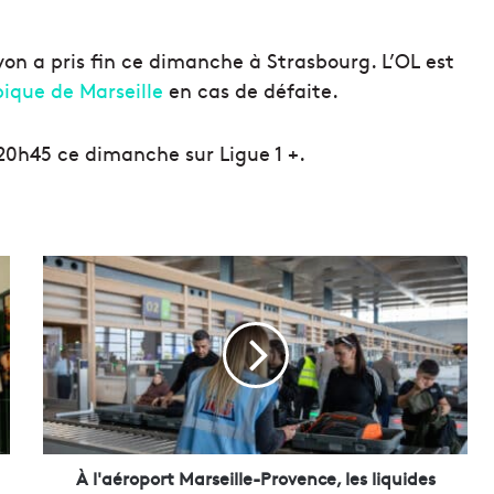
Lyon a pris fin ce dimanche à Strasbourg. L’OL est
ique de Marseille
en cas de défaite.
 20h45 ce dimanche sur Ligue 1 +.
À
l
'
a
é
r
o
p
o
r
À l'aéroport Marseille-Provence, les liquides