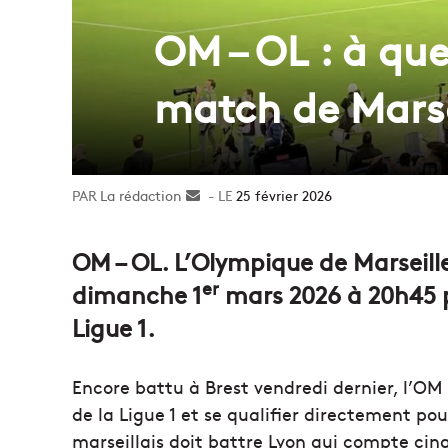
OM – OL : à que
match de Marse
La rédaction
Envoyer
25 février 2026
un
courriel
OM – OL. L’Olympique de Marseille
er
dimanche 1
mars 2026 à 20h45 p
Ligue 1.
Encore battu à Brest vendredi dernier, l’OM n
de la Ligue 1 et se qualifier directement po
marseillais doit battre Lyon qui compte cin