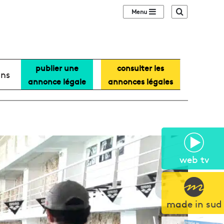
Sidebar (barre lat
Recherche
publier une
consulter les
ans
annonce légale
annonces légales
web tv
made in sud