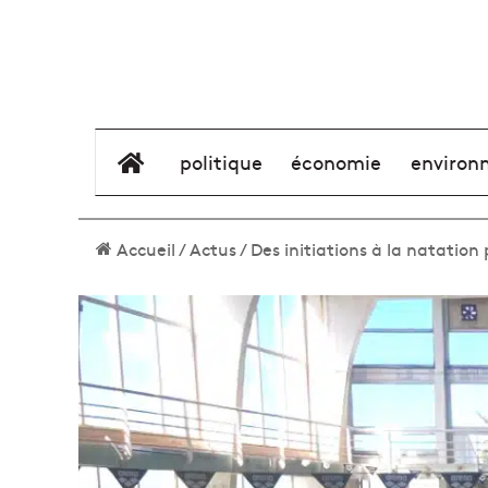
élément de menu
politique
économie
environ
Accueil
/
Actus
/
Des initiations à la natatio