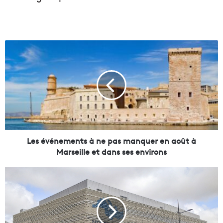
L
e
s
é
v
é
n
e
m
e
Les événements à ne pas manquer en août à
n
Marseille et dans ses environs
t
s
A
à
p
n
r
e
è
p
s