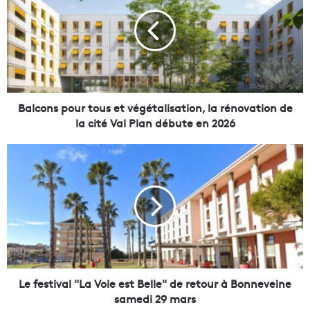
l
c
o
n
s
p
o
u
Balcons pour tous et végétalisation, la rénovation de
r
la cité Val Plan débute en 2026
t
o
L
u
e
s
f
e
e
t
s
v
t
é
i
g
v
é
a
t
l
Le festival "La Voie est Belle" de retour à Bonneveine
a
"
samedi 29 mars
l