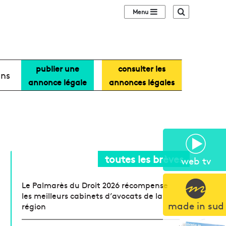
Sidebar (barre lat
Recherche
publier une
consulter les
ans
annonce légale
annonces légales
toutes les brèves
web tv
Le Palmarès du Droit 2026 récompense
les meilleurs cabinets d’avocats de la
made in sud
région