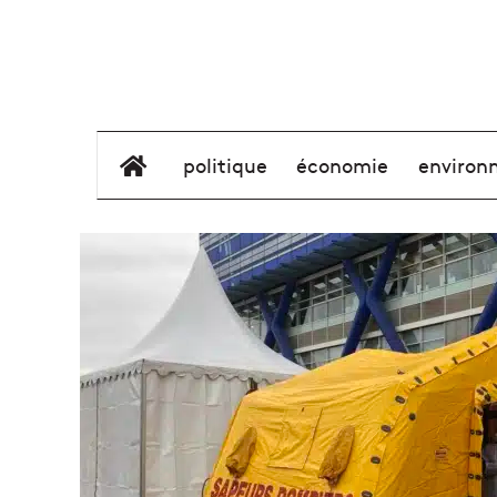
élément de menu
politique
économie
environ