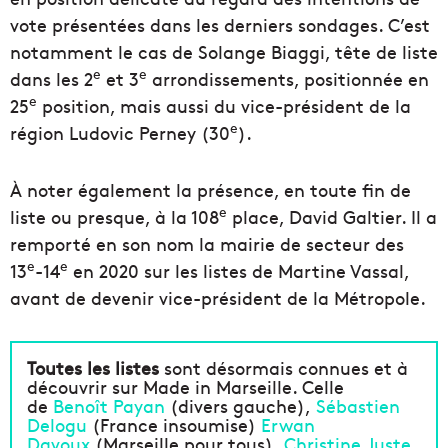
vote présentées dans les derniers sondages. C’est
notamment le cas de Solange Biaggi, tête de liste
e
e
dans les 2
et 3
arrondissements, positionnée en
e
25
position, mais aussi du vice-président de la
e
région Ludovic Perney (30
).
À noter également la présence, en toute fin de
e
liste ou presque, à la 108
place, David Galtier. Il a
remporté en son nom la mairie de secteur des
e
e
13
-14
en 2020 sur les listes de Martine Vassal,
avant de devenir vice-président de la Métropole.
Toutes les listes
sont désormais connues et à
découvrir sur Made in Marseille. Celle
de
Benoît Payan
(divers gauche),
Sébastien
Delogu
(France insoumise)
Erwan
Davoux
(Marseille pour tous),
Christine Juste