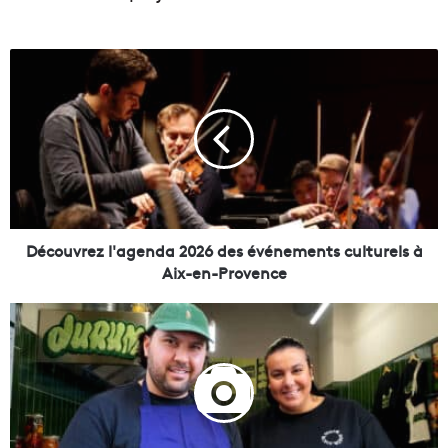
D
é
c
o
u
v
r
e
z
l
Découvrez l'agenda 2026 des événements culturels à
'
Aix-en-Provence
a
g
C
e
e
n
c
d
h
a
e
2
f
0
d