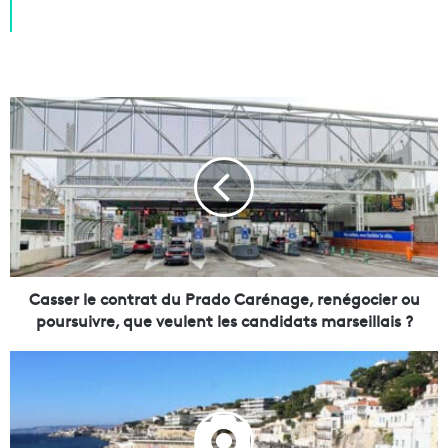
C
a
s
s
e
r
l
e
c
o
Casser le contrat du Prado Carénage, renégocier ou
n
poursuivre, que veulent les candidats marseillais ?
t
r
L
a
a
t
V
d
o
u
i