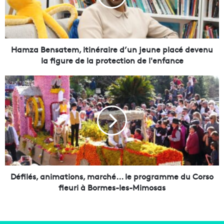
B
e
n
s
a
Hamza Bensatem, itinéraire d’un jeune placé devenu
t
la figure de la protection de l'enfance
e
m
D
,
é
i
f
t
i
i
l
n
é
é
s
r
,
a
a
i
n
Défilés, animations, marché... le programme du Corso
r
i
fleuri à Bormes-les-Mimosas
e
m
d
a
’
t