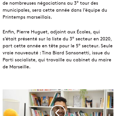
e
de nombreuses négociations au 3
tour des
municipales, sera cette année dans l’équipe du
Printemps marseillais.
Enfin, Pierre Huguet, adjoint aux Écoles, qui
e
s’était présenté sur la liste du 3
secteur en 2020,
e
part cette année en tête pour le 5
secteur. Seule
vraie nouveauté : Tina Biard Sansonetti, issue du
Parti socialiste, qui travaille au cabinet du maire
de Marseille.
H
a
m
z
a