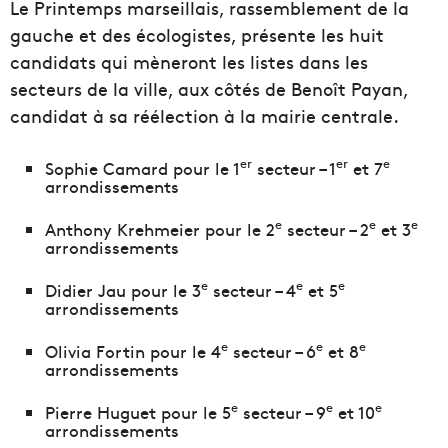
Le Printemps marseillais, rassemblement de la
gauche et des écologistes, présente les huit
candidats qui mèneront les listes dans les
secteurs de la ville, aux côtés de Benoît Payan,
candidat à sa réélection à la mairie centrale.
er
er
e
Sophie Camard pour le 1
secteur – 1
et 7
arrondissements
e
e
e
Anthony Krehmeier pour le 2
secteur – 2
et 3
arrondissements
e
e
e
Didier Jau pour le 3
secteur – 4
et 5
arrondissements
e
e
e
Olivia Fortin pour le 4
secteur – 6
et 8
arrondissements
e
e
e
Pierre Huguet pour le 5
secteur – 9
et 10
arrondissements