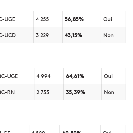
C-UGE
4 255
56,85%
Oui
C-UCD
3 229
43,15%
Non
BC-UGE
4 994
64,61%
Oui
BC-RN
2 735
35,39%
Non
-UGE
4 580
60,80%
Oui