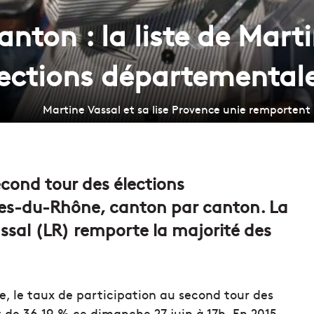
anton : la liste de Mart
lections départemental
Martine Vassal et sa lise Provence unie remporten
econd tour des élections
es-du-Rhône, canton par canton. La
ssal (LR) remporte la majorité des
 le taux de participation au second tour des
 de 36,19 % ce dimanche 27 juin à 17h. En 2015,