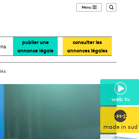
Sidebar (barre lat
Recherche
publier une
consulter les
ans
annonce légale
annonces légales
les
web tv
made in sud