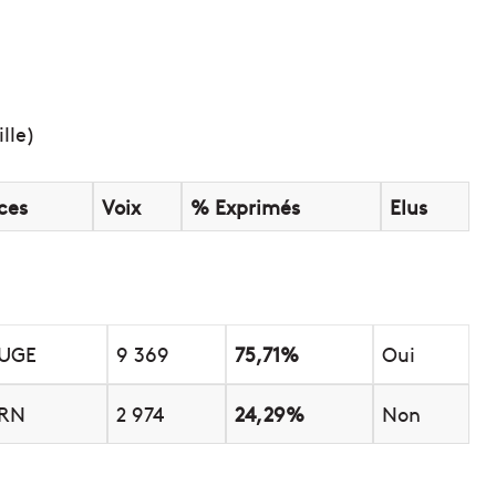
lle)
ces
Voix
% Exprimés
Elus
UGE
9 369
75,71%
Oui
-RN
2 974
24,29%
Non