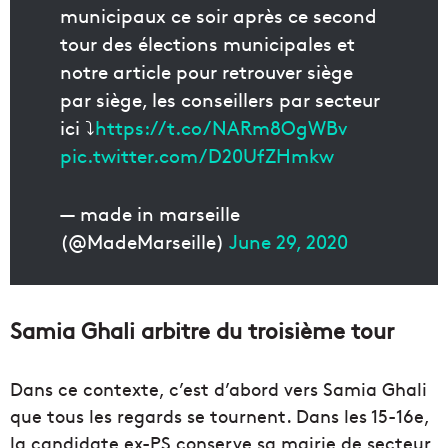
municipaux ce soir après ce second
tour des élections municipales et
notre article pour retrouver siège
par siège, les conseillers par secteur
ici ⤵️
https://t.co/NARm8OgWBv
pic.twitter.com/D20UfZHmkw
— made in marseille
(@MadeMarseille)
June 29, 2020
Samia Ghali arbitre du troisième tour
Dans ce contexte, c’est d’abord vers Samia Ghali
que tous les regards se tournent. Dans les 15-16e,
la candidate ex-PS conserve sa mairie de secteur