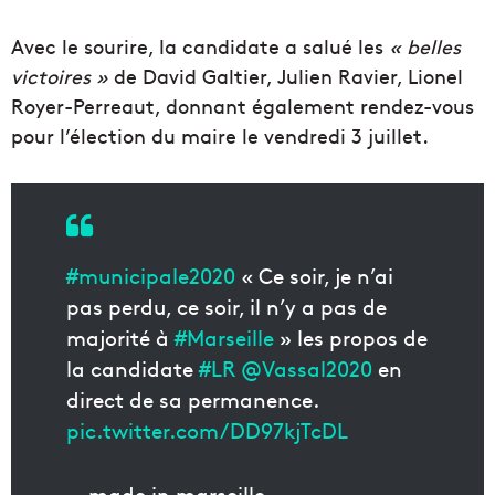
Avec le sourire, la candidate a salué les
« belles
victoires »
de David Galtier, Julien Ravier, Lionel
Royer-Perreaut, donnant également rendez-vous
pour l’élection du maire le vendredi 3 juillet.
#municipale2020
« Ce soir, je n’ai
pas perdu, ce soir, il n’y a pas de
majorité à
#Marseille
» les propos de
la candidate
#LR
@Vassal2020
en
direct de sa permanence.
pic.twitter.com/DD97kjTcDL
— made in marseille