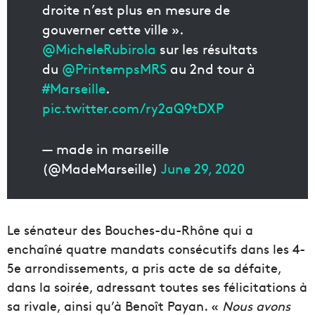
droite n’est plus en mesure de
gouverner cette ville ».
@MicheleRubirola
sur les résultats
du
@PrintempsMRS
au 2nd tour à
#Marseille
.
pic.twitter.com/ry2aQ9tDXP
— made in marseille
(@MadeMarseille)
June 29, 2020
Le sénateur des Bouches-du-Rhône qui a
enchaîné quatre mandats consécutifs dans les 4-
5e arrondissements, a pris acte de sa défaite,
dans la soirée, adressant toutes ses félicitations à
sa rivale, ainsi qu’à Benoît Payan. «
Nous avons