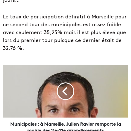
Le taux de participation définitif à Marseille pour
ce second tour des municipales est assez faible
avec seulement 35,25% mais il est plus élevé que
lors du premier tour puisque ce dernier était de
32,76 %.
M
u
n
i
c
i
p
a
l
e
Municipales : à Marseille, Julien Ravier remporte la
s
mairie des 11e-12e arrondissements