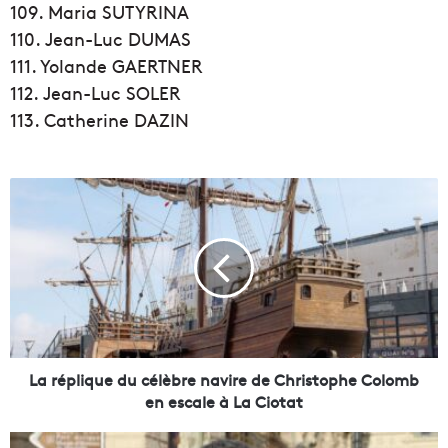
109. Maria SUTYRINA
110. Jean-Luc DUMAS
111. Yolande GAERTNER
112. Jean-Luc SOLER
113. Catherine DAZIN
L
a
r
é
p
l
i
q
u
e
La réplique du célèbre navire de Christophe Colomb
d
en escale à La Ciotat
u
c
M