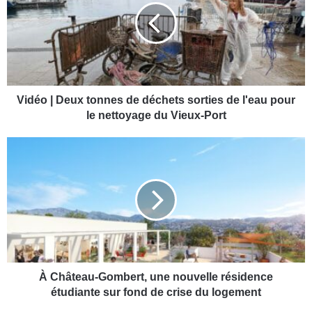
é
o
|
D
e
u
x
Vidéo | Deux tonnes de déchets sorties de l'eau pour
t
le nettoyage du Vieux-Port
o
n
À
n
C
e
h
s
â
d
t
e
e
d
a
é
u
c
-
h
G
À Château-Gombert, une nouvelle résidence
e
o
étudiante sur fond de crise du logement
t
m