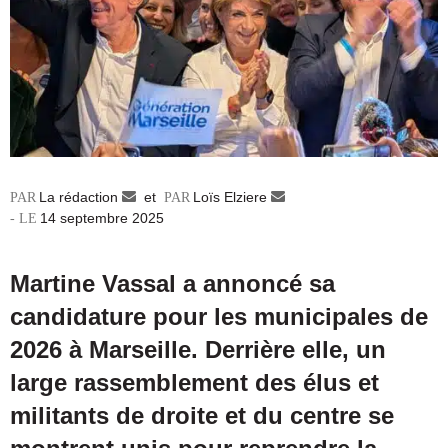
La rédaction
Envoyer
et
Loïs Elziere
Envoyer
14 septembre 2025
un
un
courriel
courriel
Martine Vassal a annoncé sa
candidature pour les municipales de
2026 à Marseille. Derrière elle, un
large rassemblement des élus et
militants de droite et du centre se