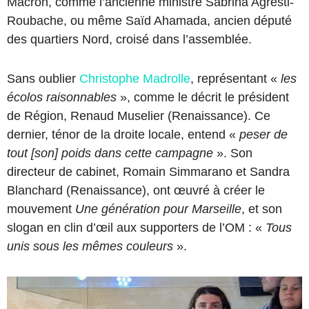
Macron, comme l’ancienne ministre Sabrina Agresti-
Roubache, ou même Saïd Ahamada, ancien député
des quartiers Nord, croisé dans l’assemblée.
Sans oublier
Christophe Madrolle
, représentant «
les
écolos raisonnables
», comme le décrit le président
de Région, Renaud Muselier (Renaissance). Ce
dernier, ténor de la droite locale, entend «
peser de
tout [son] poids dans cette campagne
». Son
directeur de cabinet, Romain Simmarano et Sandra
Blanchard (Renaissance), ont œuvré à créer le
mouvement
Une génération pour Marseille
, et son
slogan en clin d’œil aux supporters de l’OM : «
Tous
unis sous les mêmes couleurs
».