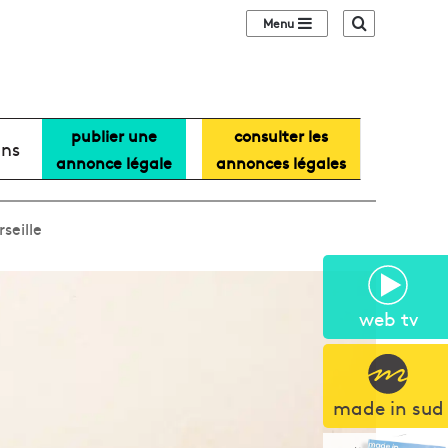
Sidebar (barre lat
Recherche
publier une
consulter les
ans
annonce légale
annonces légales
seille
web tv
made in sud