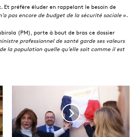
x. Et préfère éluder en rappelant le besoin de
n’a pas encore de budget de la sécurité sociale
».
ubirola (PM), porte à bout de bras ce dossier
nistre professionnel de santé garde ses valeurs
e la population quelle qu’elle soit comme il est
L
a
M
a
i
s
o
n