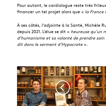
Pour autant, le cardiologue reste très frileu
financer un tel projet alors que «
la France 
À ses côtés, l’adjointe à la Santé, Michèle R
depuis 2021. L’élue se dit «
heureuse qu’un mi
d’humanisme et sa volonté de prendre soin d
dit dans le serment d’Hypocrate
».
V
i
d
é
o
|
R
u