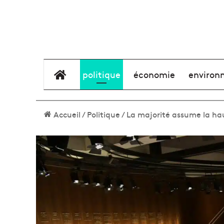
élément de menu
politique
économie
environ
Accueil
/
Politique
/
La majorité assume la hau