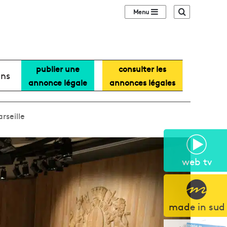
Sidebar (barre lat
Recherche
publier une
consulter les
ans
annonce légale
annonces légales
rseille
web tv
made in sud