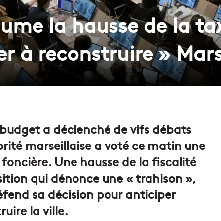
sume la hausse de la ta
r à reconstruire » Mars
u budget a déclenché de vifs débats
orité marseillaise a voté ce matin une
oncière. Une hausse de la fiscalité
sition qui dénonce une « trahison »,
éfend sa décision pour anticiper
uire la ville.