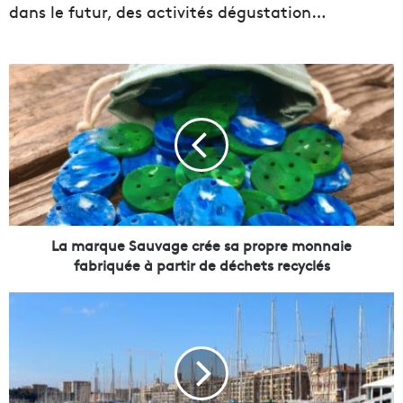
dans le futur, des activités dégustation…
L
a
m
a
r
q
u
e
S
a
La marque Sauvage crée sa propre monnaie
u
fabriquée à partir de déchets recyclés
v
a
C
g
a
e
r
c
n
r
a
é
v