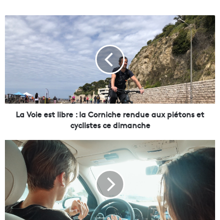
L
a
V
o
i
e
e
s
t
l
La Voie est libre : la Corniche rendue aux piétons et
i
cyclistes ce dimanche
b
r
L
e
e
:
s
l
j
a
e
C
u
o
n
r
e