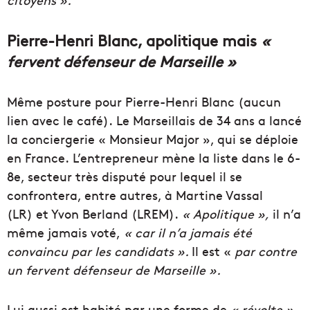
Pierre-Henri Blanc, apolitique mais
«
fervent défenseur de Marseille »
Même posture pour Pierre-Henri Blanc
(aucun
lien avec le café)
.
Le Marseillais de 34 ans a lancé
la conciergerie « Monsieur Major », qui se déploie
en France.
L’entrepreneur mène la liste dans le
6-
8e,
secteur très disputé pour lequel il se
confrontera, entre autres, à Martine Vassal
(
LR
)
et Yvon
Berland
(
LREM
)
.
« Apolitique »,
il n’a
même jamais voté,
« car il n’a jamais été
convaincu par les candidats ».
Il est «
par contre
un fervent défenseur de Marseille ».
Lui aussi est habité par une forme de
« révolte »