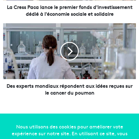
c
La Cress Paca lance le premier fonds d'investissement
a
dédié à l'économie sociale et solidaire
l
a
D
n
e
c
s
e
e
l
x
e
p
p
e
r
r
e
t
m
s
Des experts mondiaux répondent aux idées reçues sur
i
m
le cancer du poumon
e
o
r
n
f
d
o
i
n
a
d
u
Copyright © 2014-2022
Made in Marseille
. Tous droits
s
x