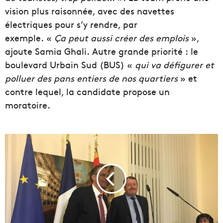
vision plus raisonnée, avec des navettes
électriques pour s’y rendre, par
exemple.
«
Ça peut aussi créer des emplois
»,
ajoute Samia
Ghali
.
Autre grande priorité :
le
boulevard Urbain Sud
(BUS)
«
qui va défigurer et
polluer des pans entiers de nos quartiers
» et
contre lequel, la candidate propose un
moratoire.
L
a
C
r
e
s
s
P
a