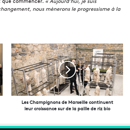
it que commencer.
« Aujourd’hui, je suis
 changement, nous mènerons le progressisme à la
L
e
s
C
h
a
m
p
i
g
Les Champignons de Marseille continuent
n
leur croissance sur de la paille de riz bio
o
n
s