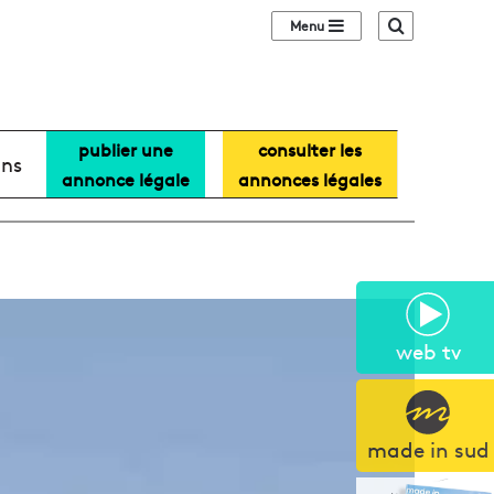
Sidebar (barre lat
Recherche
publier une
consulter les
ans
annonce légale
annonces légales
web tv
made in sud