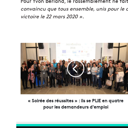
Pour Yvon Berland, le rassemblement ne fa
convaincu que tous ensemble, unis pour le
victoire le 22 mars 2020 ».
«
S
o
i
r
é
e
d
e
« Soirée des réussites » : ils se PLIE en quatre
s
pour les demandeurs d'emploi
r
é
u