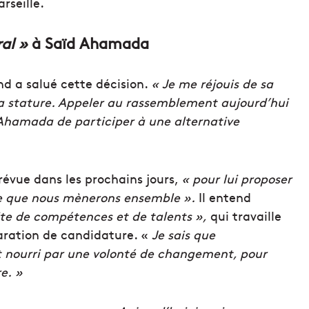
rseille.
ral »
à Saïd Ahamada
d a salué cette décision.
« Je me réjouis de sa
 sa stature. Appeler au rassemblement aujourd’hui
 Ahamada de participer à une alternative
évue dans les prochains jours,
« pour lui proposer
e que nous mènerons ensemble ».
Il entend
ite de compétences et de talents »,
qui travaille
aration de candidature. «
Je sais que
t nourri par une volonté de changement, pour
re. »