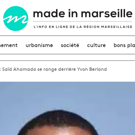
nement
urbanisme
société
culture
bons pl
 : Saïd Ahamada se range derrière Yvon Berland