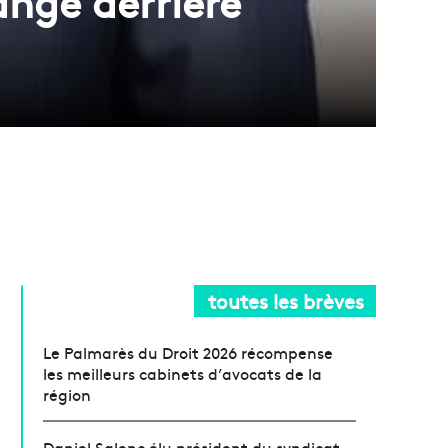
ange derrière
toutes les brèves
Le Palmarès du Droit 2026 récompense
les meilleurs cabinets d’avocats de la
région
Daniel Salenc élu président du syndicat