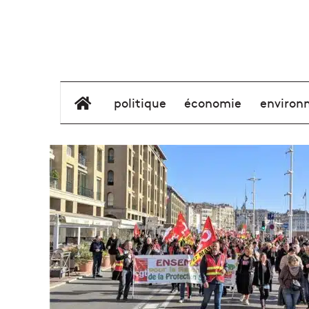
élément de menu
politique
économie
environ