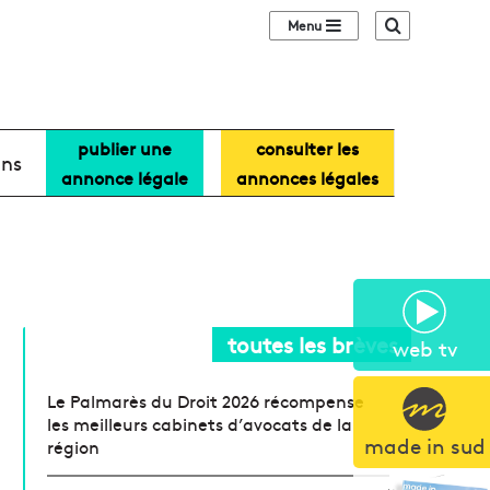
Sidebar (barre lat
Recherche
publier une
consulter les
ans
annonce légale
annonces légales
toutes les brèves
web tv
Le Palmarès du Droit 2026 récompense
les meilleurs cabinets d’avocats de la
made in sud
région