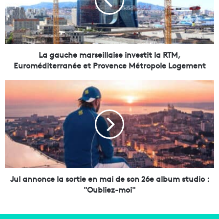
u
c
h
e
m
a
La gauche marseillaise investit la RTM,
r
Euroméditerranée et Provence Métropole Logement
s
e
J
i
u
l
l
l
a
a
n
i
n
s
o
e
n
i
c
n
e
Jul annonce la sortie en mai de son 26e album studio :
v
l
"Oubliez-moi"
e
a
s
s
t
o