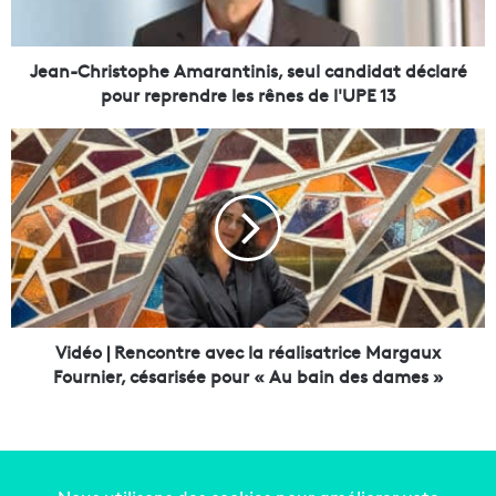
r
i
s
Jean-Christophe Amarantinis, seul candidat déclaré
t
pour reprendre les rênes de l'UPE 13
o
p
V
h
i
e
d
A
é
m
o
a
|
r
R
a
e
n
n
t
c
Vidéo | Rencontre avec la réalisatrice Margaux
i
o
Fournier, césarisée pour « Au bain des dames »
n
n
i
t
s
r
,
e
s
a