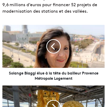
9,6 millions d’euros pour financer 52 projets de
modernisation des stations et des vallées.
S
o
l
a
n
g
e
B
i
a
Solange Biaggi élue à la tête du bailleur Provence
g
Métropole Logement
g
i
V
é
i
l
d
u
é