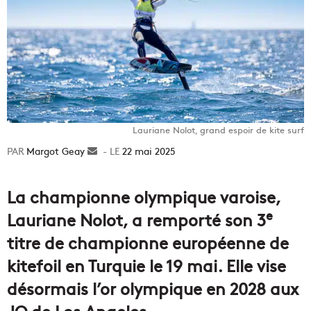
Lauriane Nolot, grand espoir de kite surf
Margot Geay
Envoyer
22 mai 2025
un
courriel
La championne olympique varoise,
e
Lauriane Nolot, a remporté son 3
titre de championne européenne de
kitefoil en Turquie le 19 mai. Elle vise
désormais l’or olympique en 2028 aux
JO de Los Angeles.