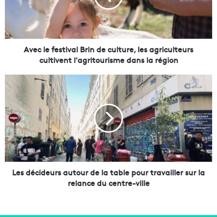
e
f
e
s
t
Avec le festival Brin de culture, les agriculteurs
i
cultivent l'agritourisme dans la région
v
a
L
l
e
B
s
r
d
i
é
n
c
d
i
e
d
c
e
u
u
Les décideurs autour de la table pour travailler sur la
l
r
relance du centre-ville
t
s
u
a
r
u