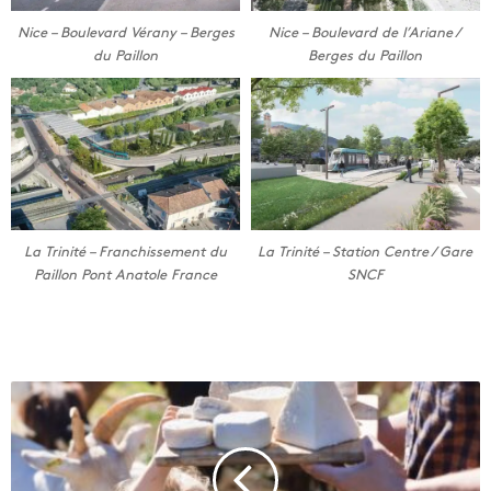
Nice – Boulevard Vérany – Berges
Nice – Boulevard de l’Ariane /
du Paillon
Berges du Paillon
La Trinité – Station Centre / Gare
La Trinité – Franchissement du
SNCF
Paillon Pont Anatole France
A
v
e
c
l