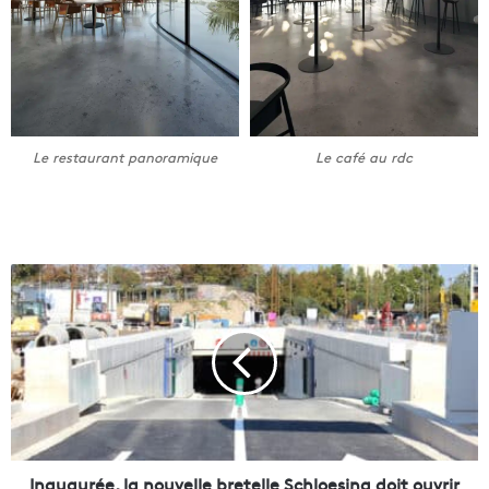
Le restaurant panoramique
Le café au rdc
I
n
a
u
g
u
r
é
e
,
Inaugurée, la nouvelle bretelle Schloesing doit ouvrir