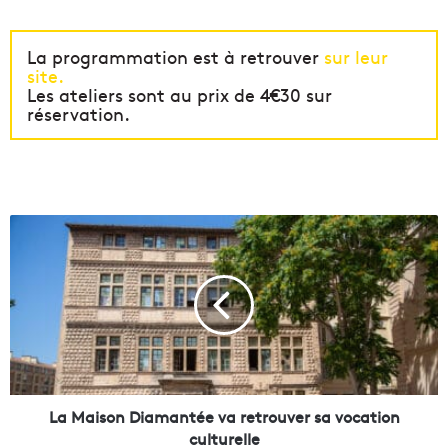
La programmation est à retrouver
sur leur
site.
Les ateliers sont au prix de 4€30 sur
réservation.
L
a
M
a
i
s
o
n
D
i
La Maison Diamantée va retrouver sa vocation
a
culturelle