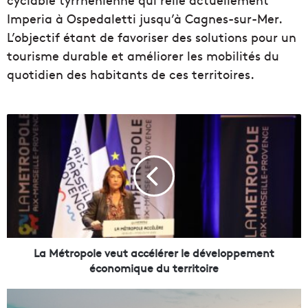
Imperia à Ospedaletti jusqu’à Cagnes-sur-Mer.
L’objectif étant de favoriser des solutions pour un
tourisme durable et améliorer les mobilités du
quotidien des habitants de ces territoires.
L
a
M
é
t
r
o
p
o
l
La Métropole veut accélérer le développement
e
économique du territoire
v
e
U