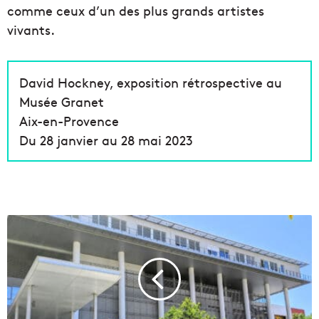
comme ceux d’un des plus grands artistes
vivants.
David Hockney, exposition rétrospective au
Musée Granet
Aix-en-Provence
Du 28 janvier au 28 mai 2023
L
e
s
h
ô
p
i