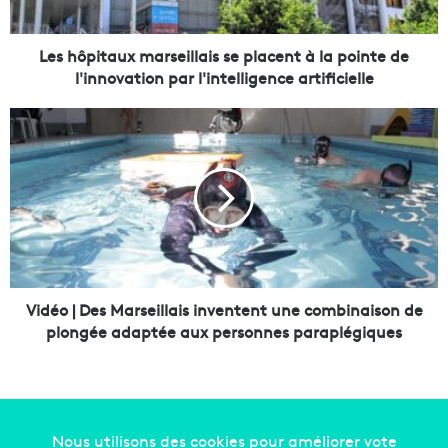
t
a
u
Les hôpitaux marseillais se placent à la pointe de
x
l'innovation par l'intelligence artificielle
m
a
V
r
i
s
d
e
é
i
o
l
|
l
D
a
e
i
s
s
M
Vidéo | Des Marseillais inventent une combinaison de
s
a
plongée adaptée aux personnes paraplégiques
e
r
p
s
l
e
a
i
c
l