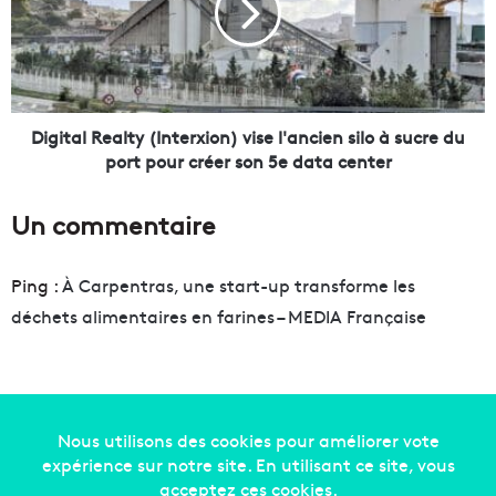
u
t
e
a
-
l
é
R
c
e
o
a
Digital Realty (Interxion) vise l'ancien silo à sucre du
l
l
port pour créer son 5e data center
e
t
"
y
Un commentaire
p
(
o
I
u
n
Ping :
À Carpentras, une start-up transforme les
r
t
déchets alimentaires en farines – MEDIA Française
f
e
o
r
r
x
m
i
e
o
r
n
l
Copyright © 2014-2022
Made in Marseille
. Tous droits
)
e
v
réservés -
mentions légales
-
nous contacter
-
qui