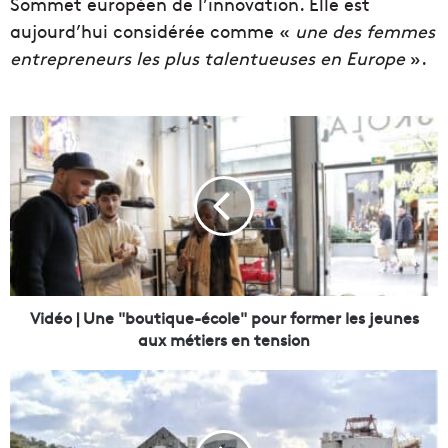
Sommet européen de l’innovation. Elle est
aujourd’hui considérée comme «
une des femmes
entrepreneurs les plus talentueuses en Europe
».
V
i
d
é
o
|
U
n
e
"
Vidéo | Une "boutique-école" pour former les jeunes
b
aux métiers en tension
o
u
D
t
i
i
g
q
i