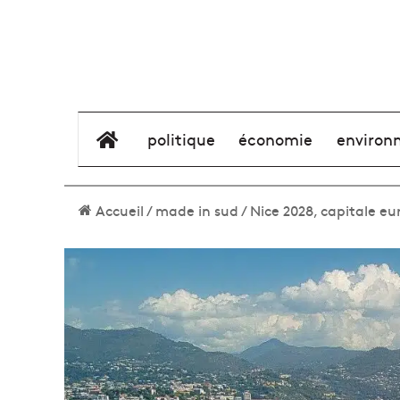
élément de menu
politique
économie
environ
Accueil
/
made in sud
/
Nice 2028, capitale eu