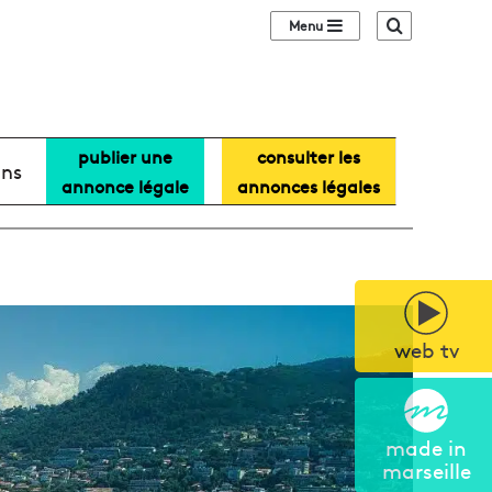
Sidebar (barre lat
Recherche
publier une
consulter les
ans
annonce légale
annonces légales
web tv
made in
marseille