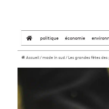
élément de menu
politique
économie
environ
Accueil
/
made in sud
/
Les grandes fêtes des