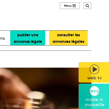
Sidebar (barre lat
Recherche
publier une
consulter les
ans
annonce légale
annonces légales
web tv
made in
marseille