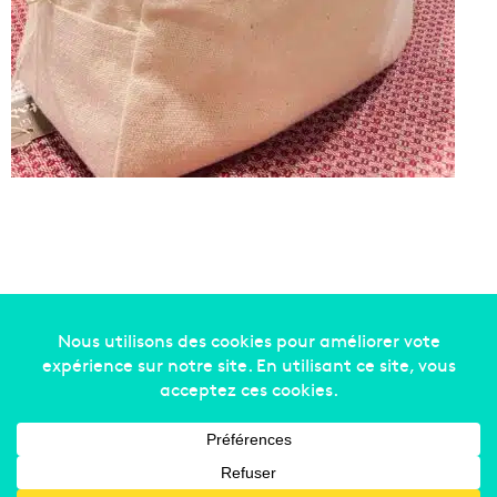
Copyright © 2014-2022
Made in Marseille
. Tous droits
réservés -
mentions légales
-
nous contacter
-
qui
sommes-nous
-
annonceurs
Facebook
X
Linkedin
YouTube
Instagram
RSS