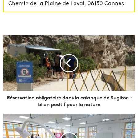
Chemin de la Plaine de Laval, 06150 Cannes
R
é
s
e
r
v
a
t
i
o
Réservation obligatoire dans la calanque de Sugiton :
n
bilan positif pour la nature
o
b
F
l
a
i
s
g
k