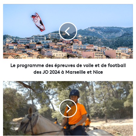
L
e
p
r
o
g
r
a
m
m
Le programme des épreuves de voile et de football
e
des JO 2024 à Marseille et Nice
d
e
À
s
c
é
h
p
e
r
v
e
a
u
l
v
o
e
u